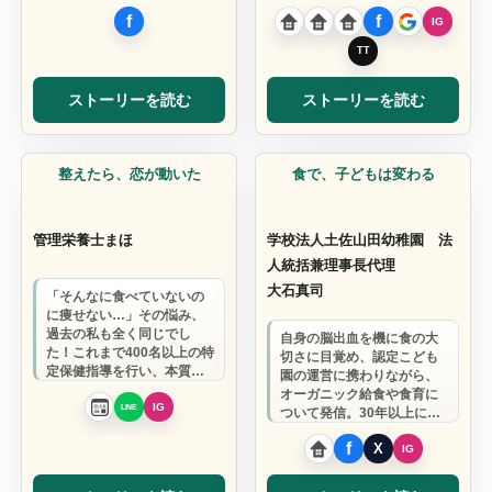
し、収入を得られる自分へ
導きます…
ストーリーを読む
ストーリーを読む
管理栄養士
保育施設
整えたら、恋が動いた
食で、子どもは変わる
管理栄養士まほ
学校法人土佐山田幼稚園 法
人統括兼理事長代理
大石真司
「そんなに食べていないの
に痩せない…」その悩み、
過去の私も全く同じでし
自身の脳出血を機に食の大
た！これまで400名以上の特
切さに目覚め、認定こども
定保健指導を行い、本質的
園の運営に携わりながら、
な体質改善に向き合ってき
オーガニック給食や食育に
た管理栄養士ま…
ついて発信。30年以上にわ
たり子育ての現場に関わっ
てきた経験を…