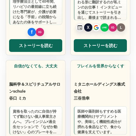
理学療法士として40年間、
わる形に翻訳するのが私ミ
リハビリの最前線に立ち続
ンのお仕事！ インタビュー
けた専門家が、介護が必要
を通じてストーリーを引き
になる「手前」の段階から
出し、最後まで読まれる記
あなたの体をサポートしま
事へ。そして必要なときに
す。
は"漫画"とい…
ストーリーを読む
ストーリーを読む
コーチ
食品製造
自信がなくても、大丈夫
フレイルを世界からなくす
脳科学＆スピリチュアルサロ
ミタニホールディングス株式
ンschule
会社
谷口 ミカ
三谷浩幸
資格を取ったのに自信が持
医師や薬剤師もすすめる医
てず動けない個人事業主さ
療機関向けサプリメント
んへ。 ブレインジム×過去
や、美味しく機能性成分が
生セッションで 「なぜか動
摂れる食品などで、食から
けない」心のブレーキを外
健康を支えています。