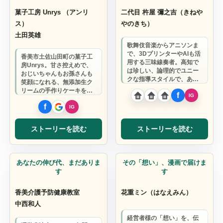
菓子工房 Unrys （アンリ
二代目 杵屋 彌之吉（きねや
ス）
やのきち）
土田英雄
歌舞伎音楽からアニソンま
で、3DプリンターやAIも活
香美市土佐山田町の菓子工
用する三味線奏者。高知で
房Unrys。甘さ控えめで、
は珍しい、論理的でユニー
おじいちゃんもお孫さんも
クな指導スタイルで、あな
笑顔になれる、無添加生ク
たの「やりたい三味線」を
リームの手作りケーキをお
一緒に実現し…
届けしています。
ストーリーを読む
ストーリーを読む
暮らしとケア
漫画家
あなたの伸び代、まだありま
その「想い」、漫画で届けま
す
す
香美介護予防健康教室
花重ミン（はなえみん）
中西和人
経営者様の「想い」を、伝